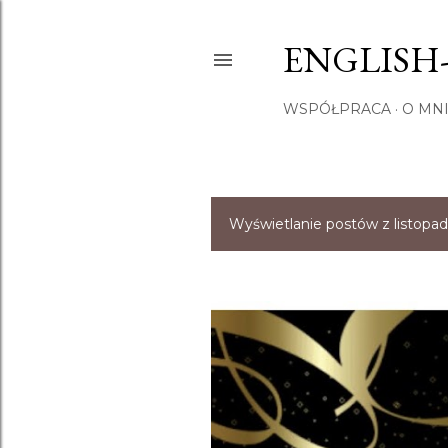
ENGLISH
WSPÓŁPRACA
O MNI
Wyświetlanie postów z listopad
P
o
s
t
y