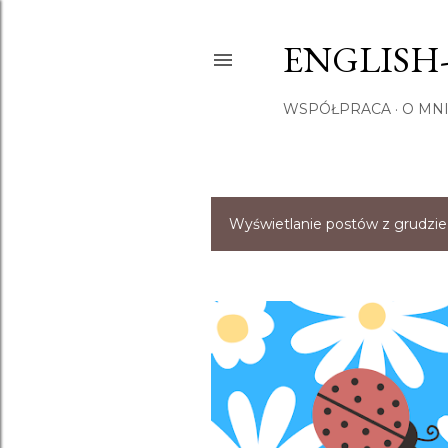
ENGLISH
WSPÓŁPRACA
O MNI
Wyświetlanie postów z grudzie
P
o
s
t
y