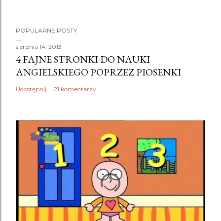
P
POPULARNE POSTY
r
z
sierpnia 14, 2013
4 FAJNE STRONKI DO NAUKI
e
ANGIELSKIEGO POPRZEZ PIOSENKI
ś
l
Udostępnij
21 komentarzy
i
j
k
o
m
e
n
t
a
r