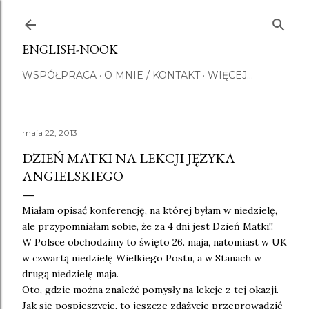
Przejdź do głównej zawartości
ENGLISH-NOOK
WSPÓŁPRACA
O MNIE / KONTAKT
WIĘCEJ…
maja 22, 2013
DZIEŃ MATKI NA LEKCJI JĘZYKA
ANGIELSKIEGO
Miałam opisać konferencję, na której byłam w niedzielę,
ale przypomniałam sobie, że za 4 dni jest Dzień Matki!!
W Polsce obchodzimy to święto 26. maja, natomiast w UK
w czwartą niedzielę Wielkiego Postu, a w Stanach w
drugą niedzielę maja.
Oto, gdzie można znaleźć pomysły na lekcje z tej okazji.
Jak się pospieszycie, to jeszcze zdążycie przeprowadzić