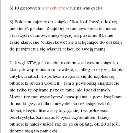
5) 10 gotowych
worksheetów
już na was czeka!
6) Polecam zajrzeć do książki "Book of Days", o której
już kiedyś pisałam. Znajdziecie tam ćwiczenia dla nieco
starszych uczniów, mniej więcej od poziomu B1, i nie
takie klasyczne "cukierkowe", ale zachęcające do dyskusji,
do przyjrzenia się własnej relacji ze swoją mamą.
Tak wgl BTW, jeśli macie problem z nabyciem książek, o
których wspominam tu i ówdzie, na allegro czy w jakichś
antykwariatach, to polecam zapisać się do najbliższej
biblioteki British Council - tam z pewnością znajdziecie
nie tylko te opisane przeze mnie, ale i setki innych.
Można też tam wypożyczyć czasopisma, a poza książkami
do nauki języka i dla nauczycieli są też książeczki dla
dzieci, klasyka literatury brytyjskiej i współczesna
beletrystyka. Za możność bycia czytelnikiem takiej
biblioteki należy uiścić raz do roku opłatę, ok. 20 zł jeśli
dobrze sięgam pamięcią.