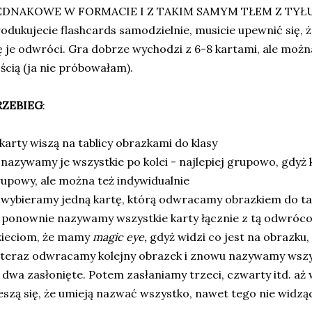
EDNAKOWE W FORMACIE I Z TAKIM SAMYM TŁEM Z TYŁU - c
odukujecie flashcards samodzielnie, musicie upewnić się, ż
ę je odwróci. Gra dobrze wychodzi z 6-8 kartami, ale możn
ością (ja nie próbowałam).
RZEBIEG
:
 karty wiszą na tablicy obrazkami do klasy
 nazywamy je wszystkie po kolei - najlepiej grupowo, gdyż 
upowy, ale można też indywidualnie
 wybieramy jedną kartę, którą odwracamy obrazkiem do ta
 ponownie nazywamy wszystkie karty łącznie z tą odwróc
zieciom, że mamy
magic eye,
gdyż widzi co jest na obrazku,
 teraz odwracamy kolejny obrazek i znowu nazywamy wszy
 dwa zasłonięte. Potem zasłaniamy trzeci, czwarty itd. aż 
eszą się, że umieją nazwać wszystko, nawet tego nie widzą