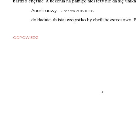
bardzo chętnie. A uczenia na pamięć niestety nie da się unikn
Anonimowy
12 marca 2015 10:58
dokładnie, dzisiaj wszystko by chcili bezstresowo :
ODPOWIEDZ