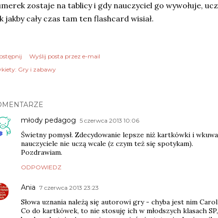
merek zostaje na tablicy i gdy nauczyciel go wywołuje, uc
k jakby cały czas tam ten flashcard wisiał.
ostępnij
Wyślij posta przez e-mail
kiety:
Gry i zabawy
OMENTARZE
młody pedagog
5 czerwca 2013 10:06
Świetny pomysł. Zdecydowanie lepsze niż kartkówki i wkuwa
nauczyciele nie uczą wcale (z czym też się spotykam).
Pozdrawiam.
ODPOWIEDZ
Ania
7 czerwca 2013 23:23
Słowa uznania należą się autorowi gry - chyba jest nim Carol
Co do kartkówek, to nie stosuję ich w młodszych klasach SP