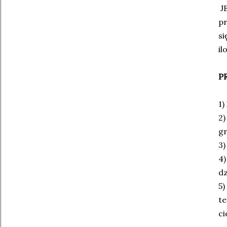
J
pr
si
il
P
1)
2)
gr
3)
4)
d
5)
te
ci