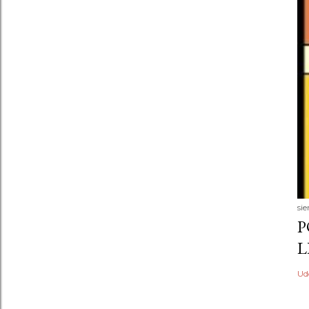
sie
P
L
Ud