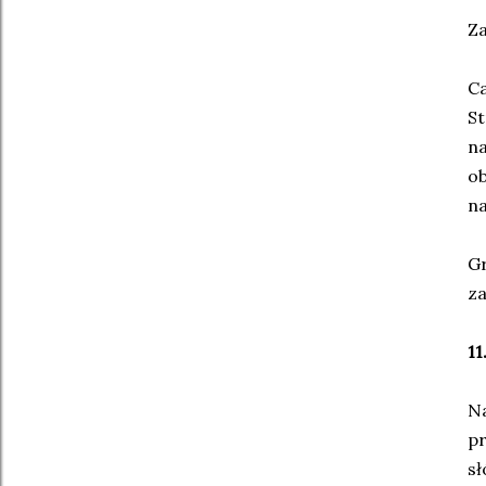
Za
Ca
St
na
ob
na
Gr
za
11
Na
pr
sł