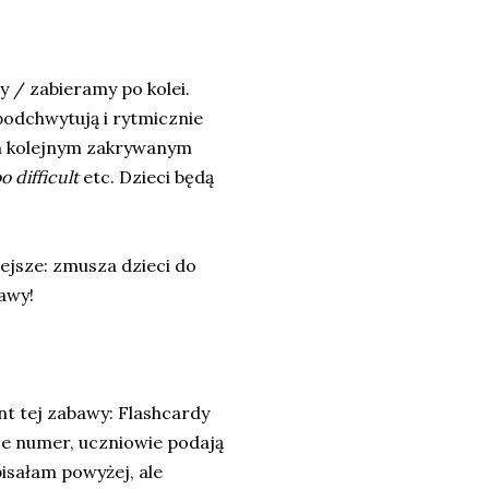
 / zabieramy po kolei.
podchwytują i rytmicznie
ym kolejnym zakrywanym
oo difficult
etc. Dzieci będą
ejsze: zmusza dzieci do
awy!
t tej zabawy: Flashcardy
je numer, uczniowie podają
pisałam powyżej, ale