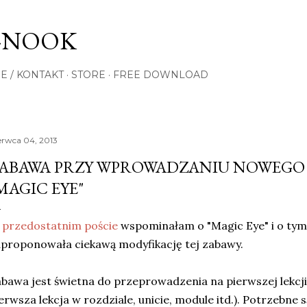
Przejdź do głównej zawartości
-NOOK
E / KONTAKT
STORE
FREE DOWNLOAD
erwca 04, 2013
ABAWA PRZY WPROWADZANIU NOWEGO
MAGIC EYE"
W
przedostatnim poście
wspominałam o "Magic Eye" i o tym,
proponowała ciekawą modyfikację tej zabawy.
bawa jest świetna do przeprowadzenia na pierwszej lekc
erwsza lekcja w rozdziale, unicie, module itd.). Potrzebne 