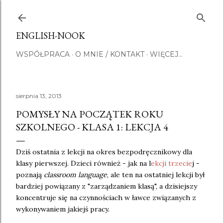
Przejdź do głównej zawartości
ENGLISH-NOOK
WSPÓŁPRACA
O MNIE / KONTAKT
WIĘCEJ…
sierpnia 13, 2013
POMYSŁY NA POCZĄTEK ROKU
SZKOLNEGO - KLASA 1: LEKCJA 4
Dziś ostatnia z lekcji na okres bezpodręcznikowy dla
klasy pierwszej. Dzieci również - jak na l
ekcji trzecie
j -
poznają
classroom language
, ale ten na ostatniej lekcji był
bardziej powiązany z "zarządzaniem klasą", a dzisiejszy
koncentruje się na czynnościach w ławce związanych z
wykonywaniem jakiejś pracy.