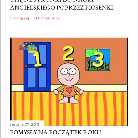
ANGIELSKIEGO POPRZEZ PIOSENKI
ś
l
Udostępnij
21 komentarzy
i
j
k
o
m
e
n
t
a
r
z
sierpnia 07, 2013
POMYSŁY NA POCZĄTEK ROKU