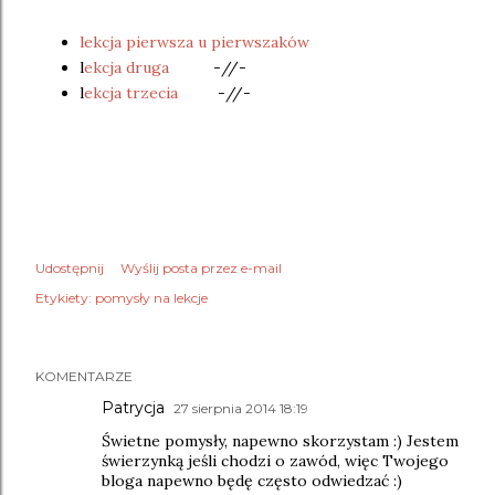
lekcja pierwsza u pierwszaków
l
ekcja druga
-//-
l
ekcja trzecia
-//-
Udostępnij
Wyślij posta przez e-mail
Etykiety:
pomysły na lekcje
KOMENTARZE
Patrycja
27 sierpnia 2014 18:19
Świetne pomysły, napewno skorzystam :) Jestem
świerzynką jeśli chodzi o zawód, więc Twojego
bloga napewno będę często odwiedzać :)