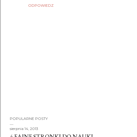
ODPOWIEDZ
P
POPULARNE POSTY
r
z
sierpnia 14, 2013
4 FAJNE STRONKI DO NAUKI
e