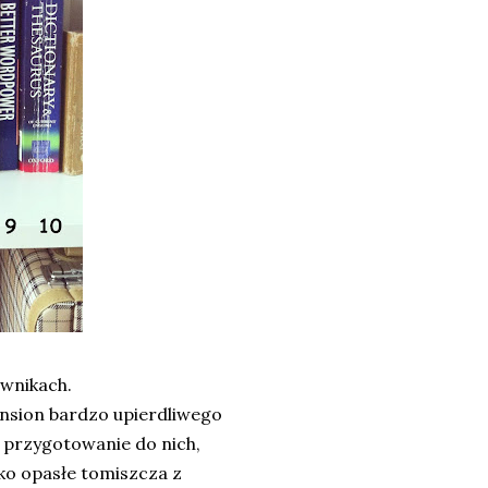
ownikach.
ension bardzo upierdliwego
 przygotowanie do nich,
lko opasłe tomiszcza z