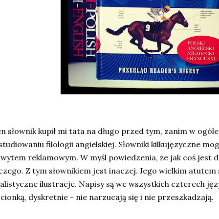
n słownik kupił mi tata na długo przed tym, zanim w ogól
studiowaniu filologii angielskiej. Słowniki kilkujęzyczne m
wytem reklamowym. W myśl powiedzenia, że jak coś jest do
czego. Z tym słownikiem jest inaczej. Jego wielkim atute
alistyczne ilustracje. Napisy są we wszystkich czterech ję
cionką, dyskretnie - nie narzucają się i nie przeszkadzają.