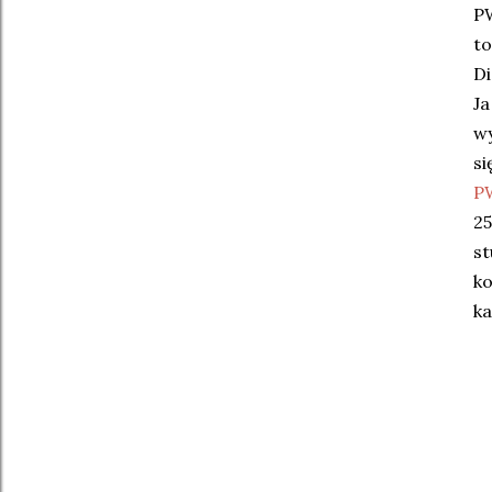
PW
to
Di
Ja
wy
si
P
25
st
ko
ka