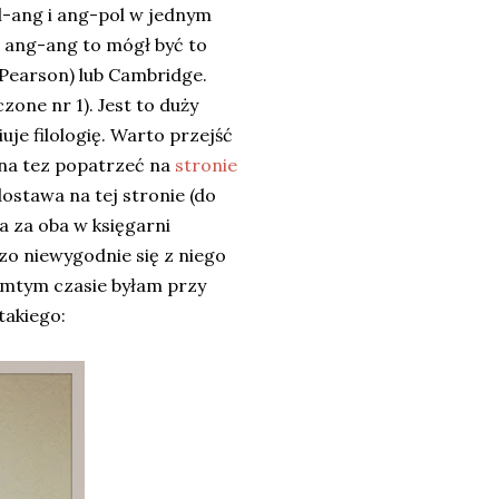
l-ang i ang-pol w jednym
i o ang-ang to mógł być to
Pearson) lub Cambridge.
one nr 1). Jest to duży
uje filologię. Warto przejść
ożna tez popatrzeć na
stronie
dostawa na tej stronie (do
ja za oba w księgarni
dzo niewygodnie się z niego
tamtym czasie byłam przy
takiego: