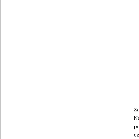
Z
Na
pr
cz