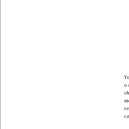
Te
o 
ch
ni
re
cz