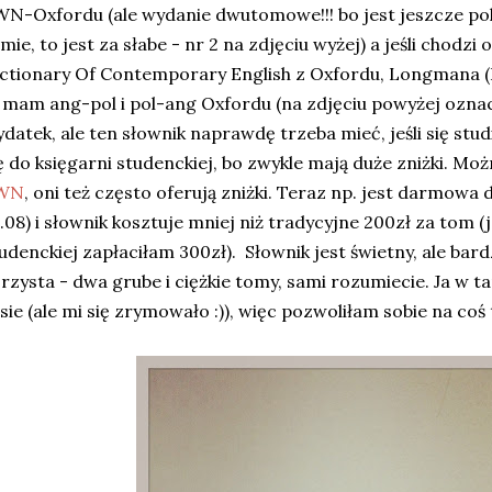
N-Oxfordu (ale wydanie dwutomowe!!! bo jest jeszcze po
mie, to jest za słabe - nr 2 na zdjęciu wyżej) a jeśli chodz
ctionary Of Contemporary English z Oxfordu, Longmana (
 mam ang-pol i pol-ang Oxfordu (na zdjęciu powyżej oznacz
datek, ale ten słownik naprawdę trzeba mieć, jeśli się studi
ę do księgarni studenckiej, bo zwykle mają duże zniżki. M
WN
, oni też często oferują zniżki. Teraz np. jest darmowa 
.08) i słownik kosztuje mniej niż tradycyjne 200zł za tom (
udenckiej zapłaciłam 300zł). Słownik jest świetny, ale bar
rzysta - dwa grube i ciężkie tomy, sami rozumiecie. Ja w 
sie (ale mi się zrymowało :)), więc pozwoliłam sobie na coś 