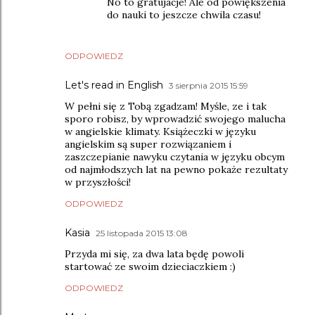
No to gratujacje! Ale od powiększenia
do nauki to jeszcze chwila czasu!
ODPOWIEDZ
Let's read in English
3 sierpnia 2015 15:59
W pełni się z Tobą zgadzam! Myśle, ze i tak
sporo robisz, by wprowadzić swojego malucha
w angielskie klimaty. Książeczki w języku
angielskim są super rozwiązaniem i
zaszczepianie nawyku czytania w języku obcym
od najmłodszych lat na pewno pokaże rezultaty
w przyszłości!
ODPOWIEDZ
Kasia
25 listopada 2015 13:08
Przyda mi się, za dwa lata będę powoli
startować ze swoim dzieciaczkiem :)
ODPOWIEDZ