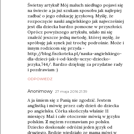
Świetny artykuł! Mój maluch niedługo pojawi się
na świecie a ja już szukam sposobu jak najlepiej
zadbać o jego edukację językową. Myślę, że
rozpoczęcie nauki angielskiego jak najwcześniej
jest dla dziecka bardzo pomocne w przyszłości.
Oprócz powyższego artykułu, udało mi się
znaleźć jeszcze jedną metodę, której myślę, że
spróbuję jak synek już trochę podrośnie. Może i
innym rodzicom się przyda -
http://blog.fiszkoteka.pl/nauka-angielskiego-
dla-dzieci-jak-i-od-kiedy-uczyc-dziecko-
jezyka,744/. Bardzo dziękuję za przydatne rady
i pozdrawiam :)
ODPOWIEDZ
Anonimowy
27 maja 2016 21:39
A ja śmiem się z Panią nie zgodzić. Jestem
anglistką i mówię przez cały dzień do dziecka
po angielsku. Córka skończyła właśnie 11
miesięcy. Maź i całe otoczenie mówią w języku
polskim. Z mężem rozmawiam po polsku.
Dziecko doskonale odróżni jeden język od
drugiego. Będzie wiedziało ze mama mówi w