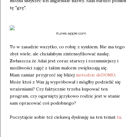
można usłyszeć ich angielskie nazwy. Adaś bardzo polubił
tę "grę".
itunes.apple.com
To w zasadzie wszytko, co robię z synkiem. Nie ma tego
zbyt wiele, ale chciałabym zintensyfikować naukę.
Zwłaszcza że Adaś jest coraz starszy i rozumniejszy i
możliwości zajęć z takim malcem zwiększają się.
Mam zamiar przyjrzeć się bliżej
metodzie deDOMO
.
Może ktoś z Was ją wypróbował i mógłby podzielić się
wrażeniami? Czy faktycznie trzeba kupować ten
program, czy ogarnięty językowo rodzic jest w stanie
sam opracować coś podobnego?
Poczytajcie sobie też ciekawą dyskusję na ten temat
tu
.