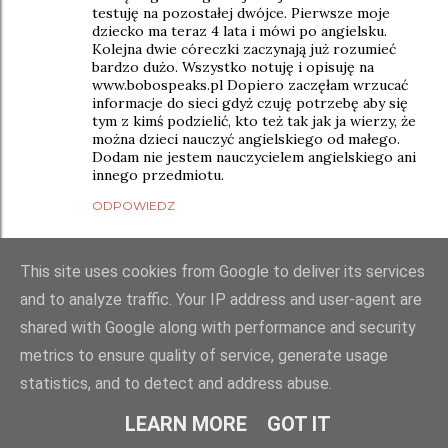
testuję na pozostałej dwójce. Pierwsze moje
dziecko ma teraz 4 lata i mówi po angielsku.
Kolejna dwie córeczki zaczynają już rozumieć
bardzo dużo. Wszystko notuję i opisuję na
www.bobospeaks.pl Dopiero zaczęłam wrzucać
informacje do sieci gdyż czuję potrzebę aby się
tym z kimś podzielić, kto też tak jak ja wierzy, że
można dzieci nauczyć angielskiego od małego.
Dodam nie jestem nauczycielem angielskiego ani
innego przedmiotu.
ODPOWIEDZ
Maja
28 października 2016 18:05
This site uses cookies from Google to deliver its services
Ale czytacie dzieciaczkom książki po angielsku?
Nie pytają się co chwilę a co to znaczy albo a co
and to analyze traffic. Your IP address and user-agent are
to jest?
shared with Google along with performance and security
Ania
22 listopada 2016 20:26
metrics to ensure quality of service, generate usage
mój nie pytał, bo jeszcze nie mówił po
statistics, and to detect and address abuse.
polsku ;)
LEARN MORE
GOT IT