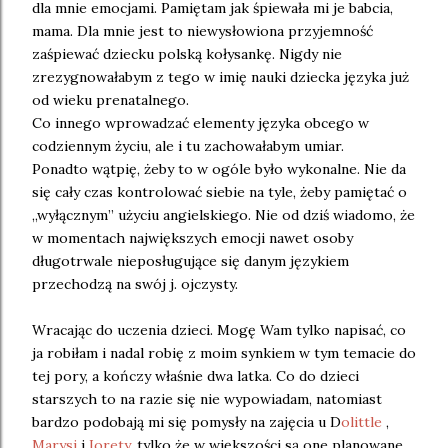
dla mnie emocjami. Pamiętam jak śpiewała mi je babcia,
mama. Dla mnie jest to niewysłowiona przyjemność
zaśpiewać dziecku polską kołysankę. Nigdy nie
zrezygnowałabym z tego w imię nauki dziecka języka już
od wieku prenatalnego.
Co innego wprowadzać elementy języka obcego w
codziennym życiu, ale i tu zachowałabym umiar.
Ponadto wątpię, żeby to w ogóle było wykonalne. Nie da
się cały czas kontrolować siebie na tyle, żeby pamiętać o
„wyłącznym” użyciu angielskiego. Nie od dziś wiadomo, że
w momentach największych emocji nawet osoby
długotrwale nieposługujące się danym językiem
przechodzą na swój j. ojczysty.
Wracając do uczenia dzieci. Mogę Wam tylko napisać, co
ja robiłam i nadal robię z moim synkiem w tym temacie do
tej pory, a kończy właśnie dwa latka. Co do dzieci
starszych to na razie się nie wypowiadam, natomiast
bardzo podobają mi się pomysły na zajęcia u D
olittle
,
Marysi
i
Iorety
, tylko że w większości są one planowane