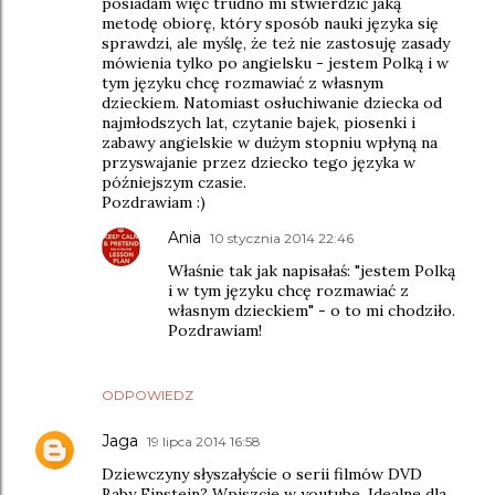
posiadam więc trudno mi stwierdzić jaką
metodę obiorę, który sposób nauki języka się
sprawdzi, ale myślę, że też nie zastosuję zasady
mówienia tylko po angielsku - jestem Polką i w
tym języku chcę rozmawiać z własnym
dzieckiem. Natomiast osłuchiwanie dziecka od
najmłodszych lat, czytanie bajek, piosenki i
zabawy angielskie w dużym stopniu wpłyną na
przyswajanie przez dziecko tego języka w
późniejszym czasie.
Pozdrawiam :)
Ania
10 stycznia 2014 22:46
Właśnie tak jak napisałaś: "jestem Polką
i w tym języku chcę rozmawiać z
własnym dzieckiem" - o to mi chodziło.
Pozdrawiam!
ODPOWIEDZ
Jaga
19 lipca 2014 16:58
Dziewczyny słyszałyście o serii filmów DVD
Baby Einstein? Wpiszcie w youtube. Idealne dla