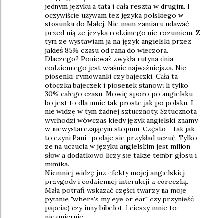
jednym języku a tata i cała reszta w drugim. I
oczywiście używam tez języka polskiego w
stosunku do Małej. Nie mam zamiaru udawać
przed nią ze języka rodzimego nie rozumiem. Z
tym ze wystawiam ja na język angielski przez
jakieś 85% czasu od rana do wieczora.
Dlaczego? Ponieważ zwykła rutyna dnia
codziennego jest właśnie najważniejsza. Nie
piosenki, rymowanki czy bajeczki. Cała ta
otoczka bajeczek i piosenek stanowi li tylko
30% całego czasu. Mowię sporo po angielsku
bo jest to dla mnie tak proste jak po polsku. I
nie widzę w tym żadnej sztucznoty. Sztucznota
wychodzi wówczas kiedy język angielski znamy
w niewystarczającym stopniu. Często - tak jak
to czyni Pani- podaje sie przykład uczuć. Tylko
ze na uczucia w języku angielskim jest milion
słow a dodatkowo liczy sie także tembr głosu i
mimika.
Niemniej widzę juz efekty mojej angielskiej
przygody i codziennej interakcji z córeczką.
Mała potrafi wskazać części twarzy na moje
pytanie "where's my eye or ear" czy przynieść
papcia:) czy inny bibelot. I cieszy mnie to
niezmiernie.