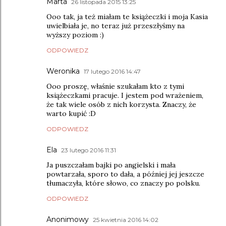
Marta
26 listopada 2015 13:25
Ooo tak, ja też miałam te książeczki i moja Kasia
uwielbiała je, no teraz już przeszłyśmy na
wyższy poziom :)
ODPOWIEDZ
Weronika
17 lutego 2016 14:47
Ooo proszę, właśnie szukałam kto z tymi
książeczkami pracuje. I jestem pod wrażeniem,
że tak wiele osób z nich korzysta. Znaczy, że
warto kupić :D
ODPOWIEDZ
Ela
23 lutego 2016 11:31
Ja puszczałam bajki po angielski i mała
powtarzała, sporo to dała, a później jej jeszcze
tłumaczyła, które słowo, co znaczy po polsku.
ODPOWIEDZ
Anonimowy
25 kwietnia 2016 14:02