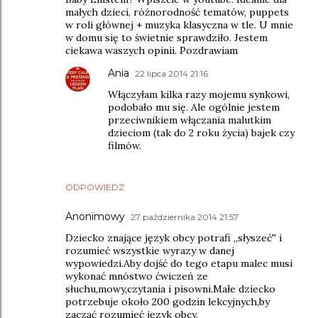
małych dzieci, różnorodność tematów, puppets
w roli głównej + muzyka klasyczna w tle. U mnie
w domu się to świetnie sprawdziło. Jestem
ciekawa waszych opinii. Pozdrawiam
Ania
22 lipca 2014 21:16
Włączyłam kilka razy mojemu synkowi,
podobało mu się. Ale ogólnie jestem
przeciwnikiem włączania malutkim
dzieciom (tak do 2 roku życia) bajek czy
filmów.
ODPOWIEDZ
Anonimowy
27 października 2014 21:57
Dziecko znające język obcy potrafi ,,słyszeć'' i
rozumieć wszystkie wyrazy w danej
wypowiedzi.Aby dojść do tego etapu malec musi
wykonać mnóstwo ćwiczeń ze
słuchu,mowy,czytania i pisowni.Małe dziecko
potrzebuje około 200 godzin lekcyjnych,by
zacząć rozumieć język obcy.