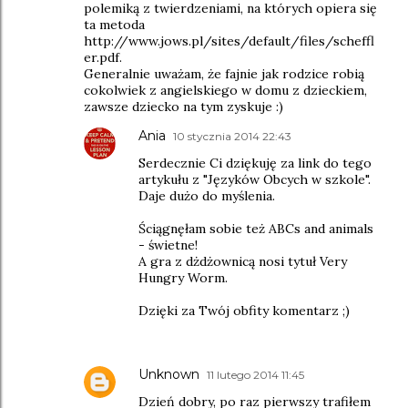
polemiką z twierdzeniami, na których opiera się
ta metoda
http://www.jows.pl/sites/default/files/scheffl
er.pdf.
Generalnie uważam, że fajnie jak rodzice robią
cokolwiek z angielskiego w domu z dzieckiem,
zawsze dziecko na tym zyskuje :)
Ania
10 stycznia 2014 22:43
Serdecznie Ci dziękuję za link do tego
artykułu z "Języków Obcych w szkole".
Daje dużo do myślenia.
Ściągnęłam sobie też ABCs and animals
- świetne!
A gra z dżdżownicą nosi tytuł Very
Hungry Worm.
Dzięki za Twój obfity komentarz ;)
Unknown
11 lutego 2014 11:45
Dzień dobry, po raz pierwszy trafiłem