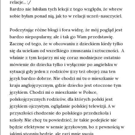
relacje... :/
Bardzo nie lubiłam tych lekcji z tego względu, że wbrew
sobie byłam ponad nią, jak to w relacji uczeń-nauczyciel.
Podczytując różne blogi i fora widzę, że mój pogląd jest
bardzo niepopularny, ale i tak go Wam przedstawię.
Zacznę od tego, że w obcowaniu z dzieckiem kiedy tylko
się da uciekam od wszelkiego zmuszania i sztuczności. A
właśnie z tym kojarzy mi się coraz modniejsze ostatnio
mówienie do dziecka tylko i wyłącznie po angielsku w
sytuacji gdy jeden z rodziców (czy też oboje) zna ten
język bardzo dobrze. Nie chodzi mi tu o mieszkanie w
kraju anglojęzycznym, gdzie dziecko jest otoczone tym
językiem. Chodzi mi o mieszkanie w Polsce,
polskojęzycznych rodziców, dla których polski jest
językiem ojczystym, oglądanie polskiej telewizji. A w
przyszłości chodzenie do polskiego przedszkola i
szkoły. Nie chcę tu powiedzieć, że takie podejście nie
będzie efektywne w sensie językowym, bo z pewnością w
jakimś stopniu będzie, ale razi mnie swoją