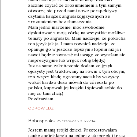
zacznie czytać ze zrozumieniem a tym samym
otworzą sie przed nami nowe perspektywy
czytania książek angielskojęzycznych ze
zrozumieniem bez tłumaczenia.
Mam jedno marzenie: moc swobodnie
dyskutować z moją córką na wszystkie możliwe
tematy po angielsku. Mam nadzieje, ze pokocha
ten język jak ja. I mam rownież nadzieje, ze
opanuje go w jeszcze lepszym stopniu niż ja i
nawet będzie zwracać mi uwagę ze wyrażam sie
nieprecyzyjnie lub wręcz robię błędy:)
Juz na samo zakończenie dodam ze język
ojczysty jest traktowany na równi z tym obcym,
tzn. wręcz kładę ogromny nacisk by wszyscy
wokół bardzo dużo mówili do córeczki po
polsku, kupowali jej książki i śpiewali sobie do
niej co tam chcą:)
Pozdrawiam
ODPOWIEDZ
Bobospeaks
25 czerwca 2016 22:14
Jestem mamą trójki dzieci. Przetestowałam
naukę angielskiego na jednej z córeczek i teraz