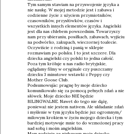
Tym samym stawiam na przyswojenie języka a
nie naukę. W mojej metodzie jest i zabawa i
codzienne życie z użyciem przymiotników,
czasowników, przysłówków, czasów i
wszystkich innych elementów języka. Angielski
jest dla nas chlebem powszednim. Towarzyszy
nam przy ubieraniu, posiłkach, zabawach, wyjściu
na podwórko, zakupach, wieczornej toalecie.
Oczywiście z rodziną i panią w sklepie
rozmawiam po polsku. I to jest szczere. Dla
dziecka angielski czy polski to jedna całość.
Poza tym króluje u nas radio brytyjskie,
oglądamy filmy w oryginale czy puszczamy
dziecku 3 minutowe wstawki z Peppy czy
Mother Goose Club.
Podsumowujàc: pragnę by moje dziecko
komunikowało się za pomocą pełnych zdań a nie
słówek. Moje dziecko NIE będzie
BILINGWALNE. Nawet do tego nie dążę,
ponieważ nie jestem nativem. Ale układanie zdań
i myślenie w tym języku będzie juz ogromnym/
milowym krokiem w życiu mojego dziecka i tym
bardziej motywuje mnie to do wzmożonej pracy
nad sobą i moim angielskim.
Mam nadzieje ze niebawem moje dziecko