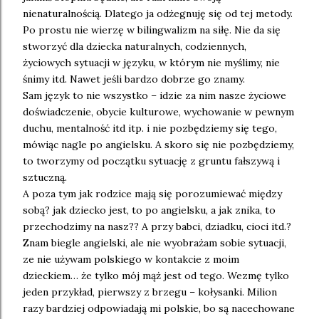
nienaturalnością. Dlatego ja odżegnuję się od tej metody.
Po prostu nie wierzę w bilingwalizm na siłę. Nie da się
stworzyć dla dziecka naturalnych, codziennych,
życiowych sytuacji w języku, w którym nie myślimy, nie
śnimy itd. Nawet jeśli bardzo dobrze go znamy.
Sam język to nie wszystko – idzie za nim nasze życiowe
doświadczenie, obycie kulturowe, wychowanie w pewnym
duchu, mentalność itd itp. i nie pozbędziemy się tego,
mówiąc nagle po angielsku. A skoro się nie pozbędziemy,
to tworzymy od początku sytuację z gruntu fałszywą i
sztuczną.
A poza tym jak rodzice mają się porozumiewać między
sobą? jak dziecko jest, to po angielsku, a jak znika, to
przechodzimy na nasz?? A przy babci, dziadku, cioci itd.?
Znam biegle angielski, ale nie wyobrażam sobie sytuacji,
ze nie używam polskiego w kontakcie z moim
dzieckiem… że tylko mój mąż jest od tego. Wezmę tylko
jeden przykład, pierwszy z brzegu – kołysanki. Milion
razy bardziej odpowiadają mi polskie, bo są nacechowane