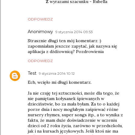
Z wyrazami szacunku - Rubella
ODPOWIEDZ
Anonimowy
9 stycznia 2014 09:53
Strasznie długi ten mój komentarz :)
zapomniałam jeszcze zapytać, jak nazywa się
aplikacja z dżdżownicą? Pozdrowienia
ODPOWIEDZ
Test
9 stycznia 2014 10:12
Ech, wcięło mi długi komentarz.
Ja nie czuję tej sztuczności, może dla tego, że
nie pamiętam kołysanek śpiewanych w
dzieciństwie, bo za mała byłam. Za to o każdej
porze dnia i nocy mogłabym zaśpiewać różne
nursery rhymes, super songs itp., a to wynika z
faktu, że mam duże doświadczenie w uczeniu
dzieci od 2 roku życia, zarówno w przedszkolu,
jak i na kursach językowych. Jeśli ktoś nie ma