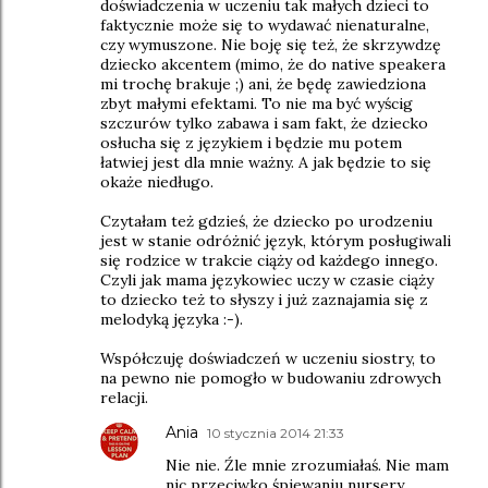
doświadczenia w uczeniu tak małych dzieci to
faktycznie może się to wydawać nienaturalne,
czy wymuszone. Nie boję się też, że skrzywdzę
dziecko akcentem (mimo, że do native speakera
mi trochę brakuje ;) ani, że będę zawiedziona
zbyt małymi efektami. To nie ma być wyścig
szczurów tylko zabawa i sam fakt, że dziecko
osłucha się z językiem i będzie mu potem
łatwiej jest dla mnie ważny. A jak będzie to się
okaże niedługo.
Czytałam też gdzieś, że dziecko po urodzeniu
jest w stanie odróżnić język, którym posługiwali
się rodzice w trakcie ciąży od każdego innego.
Czyli jak mama językowiec uczy w czasie ciąży
to dziecko też to słyszy i już zaznajamia się z
melodyką języka :-).
Współczuję doświadczeń w uczeniu siostry, to
na pewno nie pomogło w budowaniu zdrowych
relacji.
Ania
10 stycznia 2014 21:33
Nie nie. Źle mnie zrozumiałaś. Nie mam
nic przeciwko śpiewaniu nursery