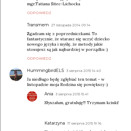
mgr.Tatiana Sitec-Lichocka
ODPOWIEDZ
Transmem
27 listopada 2014 09:14
Zgadzam się z poprzedniczkami. To
fantastycznie, że starasz się uczyć dziecko
nowego języka i myślę, że metody jakie
stosujesz są jak najbardziej w porządku :)
ODPOWIEDZ
HummingbirdELS
3 sierpnia 2015 14:40
Ja niedługo będę zgłębiać ten temat - w
listopadzie moja Rodzina się powiększy :)
Ania
3 sierpnia 2015 15:41
Słyszałam, gratuluję!!! Trzymam kciuki!
Katarzyna
17 sierpnia 2015 19:16