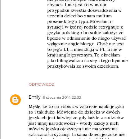
rhymes. I nie jest to w moim
przypadku kwestia doświadczenia w
uczeniu dzieci bo znam multum
piosenek tego typu. Mówiłam o
sytuacji, w której rodzic rezygnuje z
języka polskiego bo sobie założył, że
będzie w odniesieniu do niego używać
wyłącznie angielskiego. Choć nie jest
to jego L1, a mieszkają w PL, a nie w
kraju anglojęzycznym. To określam
jako bilingwalizm na siłę i tego bym nie
praktykowała ze swoim dzieckiem.
ODPOWIEDZ
Emily
9 stycznia 2014 22:32
Myślę, że to co robisz w zakresie nauki języka
to i tak dużo. Mówienie do dziecka w dwóch
językach jest łatwiejsze gdy każde z rodziców
jest innej narodowości - wtedy każdy z nich
mówi w języku ojczystym i nie ma wrażenia
sztuczności sytuacji. Ja sama dzieci jeszcze nie