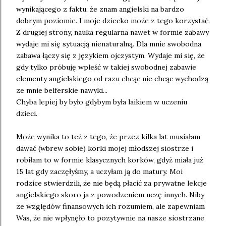
wynikającego z faktu, że znam angielski na bardzo
dobrym poziomie. I moje dziecko może z tego korzystać.
Z drugiej strony, nauka regularna nawet w formie zabawy
wydaje mi się sytuacją nienaturalną. Dla mnie swobodna
zabawa łączy się z językiem ojczystym. Wydaje mi się, że
gdy tylko próbuję wpleść w takiej swobodnej zabawie
elementy angielskiego od razu chcąc nie chcąc wychodzą
ze mnie belferskie nawyki...
Chyba lepiej by było gdybym była laikiem w uczeniu
dzieci.
Może wynika to też z tego, że przez kilka lat musiałam
dawać (wbrew sobie) korki mojej młodszej siostrze i
robiłam to w formie klasycznych korków, gdyż miała już
15 lat gdy zaczęłyśmy, a uczyłam ją do matury. Moi
rodzice stwierdzili, że nie będą płacić za prywatne lekcje
angielskiego skoro ja z powodzeniem uczę innych. Niby
ze względów finansowych ich rozumiem, ale zapewniam
Was, że nie wpłynęło to pozytywnie na nasze siostrzane