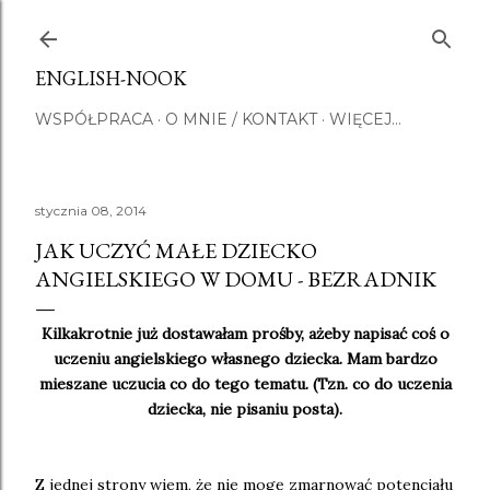
Przejdź do głównej zawartości
ENGLISH-NOOK
WSPÓŁPRACA
O MNIE / KONTAKT
WIĘCEJ…
stycznia 08, 2014
JAK UCZYĆ MAŁE DZIECKO
ANGIELSKIEGO W DOMU - BEZRADNIK
Kilkakrotnie już dostawałam prośby, ażeby napisać coś o
uczeniu angielskiego własnego dziecka. Mam bardzo
mieszane uczucia co do tego tematu. (Tzn. co do uczenia
dziecka, nie pisaniu posta).
Z jednej strony wiem, że nie mogę zmarnować potencjału