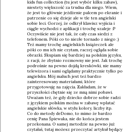
kids fun collection (tu jest wybór kilku zabaw),
niestety większość za trudna dla niego. Wiem,
że jest to głównie jeżdżenie palcem po ekranie i
patrzenie co się dzieje ale w tle ten angielski
sobie leci. Gorzej, że odkrył klawisz wyjścia i
ciągle wychodzi z aplikacji i trochę szaleje :P
Oczywiście nie jest tak, że cały czas siedzi z
telefonem. Póki co to niezłe tornado z niego ;)
Też mamy trochę angielskich książeczek ale
póki co mu ich nie czytam, raczej ogląda sobie
obrazki. Skupiam się bardziej na polskim języku,
z racji, że zbytnio rozmowny nie jest. Jak trochę
podrośnie na pewno dojdą kreskówki, nie mamy
telewizora i sami oglądamy praktycznie tylko po
angielsku. Mój maluch jest też bardzo
zainteresowany materiałami, które
przygotowuję na zajęcia. Zakładam, że w
przyszłości chętnie się ze mną nimi pobawi.
Uważam też, że gdy dziecko dobrze sobie radzi
z językiem polskim można w zabawę wplatać
angielskie słówka, w stylu kolory, liczby itp.
Co do metody deDomo, to mimo że bardzo
cenię Pana Śpiewaka, nie do końca jestem
przekonana. O samej metodzie na pewno już
czytałaś, tutaj możesz przeczytać artykuł będący