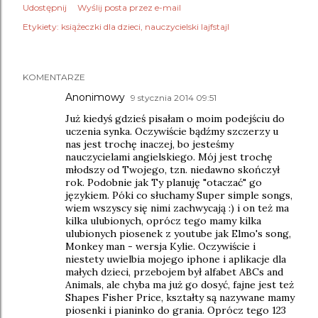
Udostępnij
Wyślij posta przez e-mail
Etykiety:
książeczki dla dzieci
nauczycielski lajfstajl
KOMENTARZE
Anonimowy
9 stycznia 2014 09:51
Już kiedyś gdzieś pisałam o moim podejściu do
uczenia synka. Oczywiście bądźmy szczerzy u
nas jest trochę inaczej, bo jesteśmy
nauczycielami angielskiego. Mój jest trochę
młodszy od Twojego, tzn. niedawno skończył
rok. Podobnie jak Ty planuję "otaczać" go
językiem. Póki co słuchamy Super simple songs,
wiem wszyscy się nimi zachwycają :) i on też ma
kilka ulubionych, oprócz tego mamy kilka
ulubionych piosenek z youtube jak Elmo's song,
Monkey man - wersja Kylie. Oczywiście i
niestety uwielbia mojego iphone i aplikacje dla
małych dzieci, przebojem był alfabet ABCs and
Animals, ale chyba ma już go dosyć, fajne jest też
Shapes Fisher Price, kształty są nazywane mamy
piosenki i pianinko do grania. Oprócz tego 123