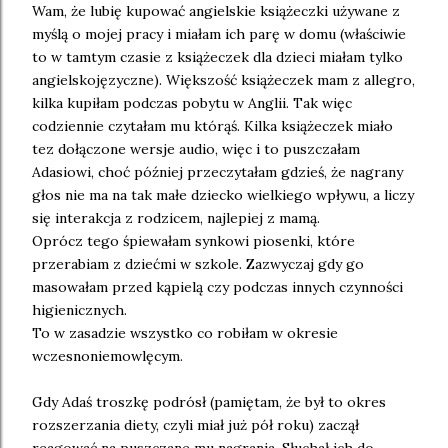
Wam, że lubię kupować angielskie książeczki używane z
myślą o mojej pracy i miałam ich parę w domu (właściwie
to w tamtym czasie z książeczek dla dzieci miałam tylko
angielskojęzyczne). Większość książeczek mam z allegro,
kilka kupiłam podczas pobytu w Anglii. Tak więc
codziennie czytałam mu którąś. Kilka książeczek miało
tez dołączone wersje audio, więc i to puszczałam
Adasiowi, choć później przeczytałam gdzieś, że nagrany
głos nie ma na tak małe dziecko wielkiego wpływu, a liczy
się interakcja z rodzicem, najlepiej z mamą.
Oprócz tego śpiewałam synkowi piosenki, które
przerabiam z dziećmi w szkole. Zazwyczaj gdy go
masowałam przed kąpielą czy podczas innych czynności
higienicznych.
To w zasadzie wszystko co robiłam w okresie
wczesnoniemowlęcym.
Gdy Adaś troszkę podrósł (pamiętam, że był to okres
rozszerzania diety, czyli miał już pół roku) zaczął