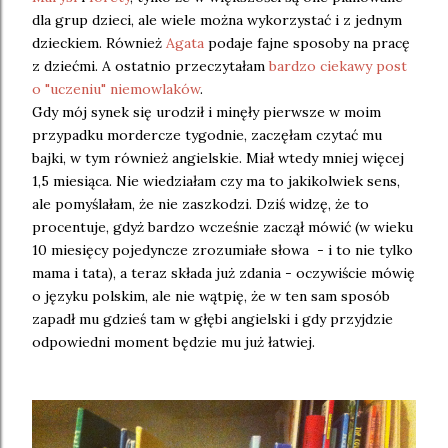
dla grup dzieci, ale wiele można wykorzystać i z jednym
dzieckiem. Również
Agata
podaje fajne sposoby na pracę
z dziećmi. A ostatnio przeczytałam
bardzo ciekawy post
o "uczeniu" niemowlaków
.
Gdy mój synek się urodził i minęły pierwsze w moim
przypadku mordercze tygodnie, zaczęłam czytać mu
bajki, w tym również angielskie. Miał wtedy mniej więcej
1,5 miesiąca. Nie wiedziałam czy ma to jakikolwiek sens,
ale pomyślałam, że nie zaszkodzi. Dziś widzę, że to
procentuje, gdyż bardzo wcześnie zaczął mówić (w wieku
10 miesięcy pojedyncze zrozumiałe słowa - i to nie tylko
mama i tata), a teraz składa już zdania - oczywiście mówię
o języku polskim, ale nie wątpię, że w ten sam sposób
zapadł mu gdzieś tam w głębi angielski i gdy przyjdzie
odpowiedni moment będzie mu już łatwiej.