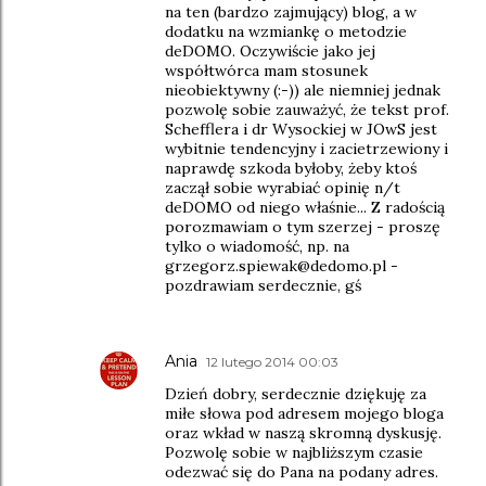
na ten (bardzo zajmujący) blog, a w
dodatku na wzmiankę o metodzie
deDOMO. Oczywiście jako jej
współtwórca mam stosunek
nieobiektywny (:-)) ale niemniej jednak
pozwolę sobie zauważyć, że tekst prof.
Schefflera i dr Wysockiej w JOwS jest
wybitnie tendencyjny i zacietrzewiony i
naprawdę szkoda byłoby, żeby ktoś
zaczął sobie wyrabiać opinię n/t
deDOMO od niego właśnie... Z radością
porozmawiam o tym szerzej - proszę
tylko o wiadomość, np. na
grzegorz.spiewak@dedomo.pl -
pozdrawiam serdecznie, gś
Ania
12 lutego 2014 00:03
Dzień dobry, serdecznie dziękuję za
miłe słowa pod adresem mojego bloga
oraz wkład w naszą skromną dyskusję.
Pozwolę sobie w najbliższym czasie
odezwać się do Pana na podany adres.