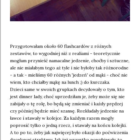
Przygotowałam około 60 flashcardów z różnych
zestawów, to wygodniej niż z realiami - teoretycznie
mogłam przynieść namacalne jedzenie, choćby i sztuczne,
ale nie miałabym tego aż tyle i nie byłoby tak różnorodne
- a tak - mieliśmy 60 różnych 'jedzeń' od mąki - choć nie
wiem, kto chciałby mąkę na lunch ;) do kurczaka.
Dzieci same w swoich grupkach decydowały o tym, kto
jest dinner lady, choć uprzedziłam je, żeby może się nie
zabijały o tę rolę, bo będą się zmieniać i każdy prędzej
czy później będzie mieć szansę. Rozkładały jedzenie na
ławce i stawały w kolejce. Za każdym razem mogły
poprosić tylko o jedną rzecz, i stawały na końcu kolejki.
A to po to, żeby jak najwięcej było okazji do poćwiczenia
docelowej struktury. Jak już wszystko powybierały, to