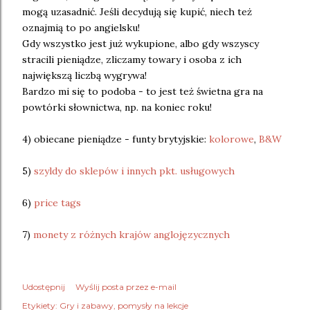
mogą uzasadnić. Jeśli decydują się kupić, niech też
oznajmią to po angielsku!
Gdy wszystko jest już wykupione, albo gdy wszyscy
stracili pieniądze, zliczamy towary i osoba z ich
największą liczbą wygrywa!
Bardzo mi się to podoba - to jest też świetna gra na
powtórki słownictwa, np. na koniec roku!
4) obiecane pieniądze - funty brytyjskie:
kolorowe
,
B&W
5)
szyldy do sklepów i innych pkt. usługowych
6)
price tags
7)
monety z różnych krajów anglojęzycznych
Udostępnij
Wyślij posta przez e-mail
Etykiety:
Gry i zabawy
pomysły na lekcje