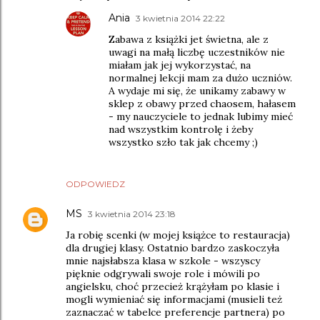
Ania
3 kwietnia 2014 22:22
Zabawa z książki jet świetna, ale z
uwagi na małą liczbę uczestników nie
miałam jak jej wykorzystać, na
normalnej lekcji mam za dużo uczniów.
A wydaje mi się, że unikamy zabawy w
sklep z obawy przed chaosem, hałasem
- my nauczyciele to jednak lubimy mieć
nad wszystkim kontrolę i żeby
wszystko szło tak jak chcemy ;)
ODPOWIEDZ
MS
3 kwietnia 2014 23:18
Ja robię scenki (w mojej książce to restauracja)
dla drugiej klasy. Ostatnio bardzo zaskoczyła
mnie najsłabsza klasa w szkole - wszyscy
pięknie odgrywali swoje role i mówili po
angielsku, choć przecież krążyłam po klasie i
mogli wymieniać się informacjami (musieli też
zaznaczać w tabelce preferencje partnera) po