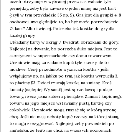
uczeń otrzymuje w wybranej przez nas walucie tyle
pieniędzy, żeby było zawsze o jeden mniej niż jest kart
(czyli w tym przykładzie 35 np. $). Gra jest dla grupki 4-8
osobowej, uwzględnijcie to, bo być może potrzebujecie
72 kart? Albo i więcej. Potrzeba też kostkę do gry dla
każdej grupy.
Układamy karty w okrąg / kwadrat, obrazkami do góry.
Najlepiej na dywanie, bo potrzeba dużo miejsca. Jest to
asortyment w supermarkecie czy domu towarowym.
Uczniowie mają za zadanie kupić tyle rzeczy, ile to
możliwe. Cenę przedmiotu wyznacza kostka - jeśli
wylądujemy np. na jabłku po tym, jak kostka wyrzuciła 3,
to płacimy $3. Dzieci rzucają kostką na zmianę. Ktoś
kumaty (najlepiej Wy sami!) jest sprzedawcą i podaje
towary, rzecz jasna zabiera pieniądze. Zamiast kupionego
towaru na jego miejsce wstawiamy pustą kartkę czy
cokolwiek. Uczniowie mogą ruszać się w którą stronę
chcą. Jeśli nie mają ochoty kupić rzeczy, na której staną,
to mogą zrezygnować. Najlepiej, żeby powiedzieli po
angielsku, że tego nie chcą, na wyższych poziomach