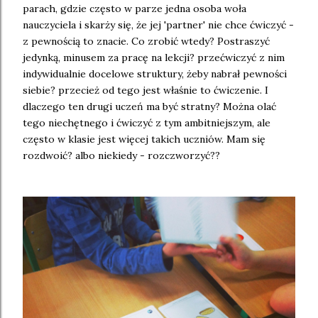
parach, gdzie często w parze jedna osoba woła
nauczyciela i skarży się, że jej 'partner' nie chce ćwiczyć -
z pewnością to znacie. Co zrobić wtedy? Postraszyć
jedynką, minusem za pracę na lekcji? przećwiczyć z nim
indywidualnie docelowe struktury, żeby nabrał pewności
siebie? przecież od tego jest właśnie to ćwiczenie. I
dlaczego ten drugi uczeń ma być stratny? Można olać
tego niechętnego i ćwiczyć z tym ambitniejszym, ale
często w klasie jest więcej takich uczniów. Mam się
rozdwoić? albo niekiedy - rozczworzyć??