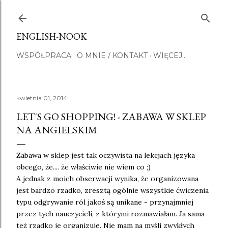
Przejdź do głównej zawartości
ENGLISH-NOOK
WSPÓŁPRACA
O MNIE / KONTAKT
WIĘCEJ…
kwietnia 01, 2014
LET'S GO SHOPPING! - ZABAWA W SKLEP
NA ANGIELSKIM
Zabawa w sklep jest tak oczywista na lekcjach języka
obcego, że.... że właściwie nie wiem co ;)
A jednak z moich obserwacji wynika, że organizowana
jest bardzo rzadko, zresztą ogólnie wszystkie ćwiczenia
typu odgrywanie ról jakoś są unikane - przynajmniej
przez tych nauczycieli, z którymi rozmawiałam. Ja sama
też rzadko je organizuję. Nie mam na myśli zwykłych