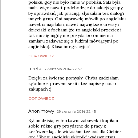
polsku, gdy nie było mnie w pobliżu. Sala była
mała, więc nawet podchodząc do jakiejś grupy,
by sprawdzić, jak pracują, słyszałam też dialogi
innych grup. Oni naprawdę mówili po angielsku,
nawet ci najsłabsi, nawet największe urwisy i
dzieciaki z fochami (że to angielski przecież i
tak mu się nigdy nie przyda, bo on nie ma
zamiaru zadawać się z ludźmi mówiącymi po
angielsku). Klasa integracyjna!
ODPOWIEDZ
Ioreta
5 kwietnia 2014 22:37
Dzięki za świetne pomysły! Chyba zadziałam
zgodnie z prawem serii i też napiszę coś o
zakupach :)
ODPOWIEDZ
Anonimowy
29 sierpnia 2014 22:45
Byłam dzisiaj w hurtowni zabawek i kupiłam
sobie różne gry przydatne do pracy z
zeróweczką, ale widziałam też coś dla Ciebie-
grę "Shop: angielski sklepik" wydawnictwa