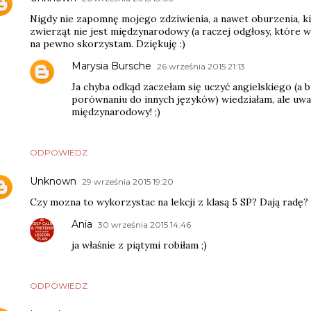
Nigdy nie zapomnę mojego zdziwienia, a nawet oburzenia, ki
zwierząt nie jest międzynarodowy (a raczej odgłosy, które wy
na pewno skorzystam. Dziękuję :)
Marysia Bursche
26 września 2015 21:13
Ja chyba odkąd zaczełam się uczyć angielskiego (a 
porównaniu do innych języków) wiedziałam, ale uwa
międzynarodowy! ;)
ODPOWIEDZ
Unknown
29 września 2015 19:20
Czy mozna to wykorzystac na lekcji z klasą 5 SP? Dają radę? 
Ania
30 września 2015 14:46
ja właśnie z piątymi robiłam ;)
ODPOWIEDZ