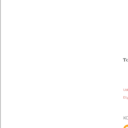
To
Ud
Ety
K