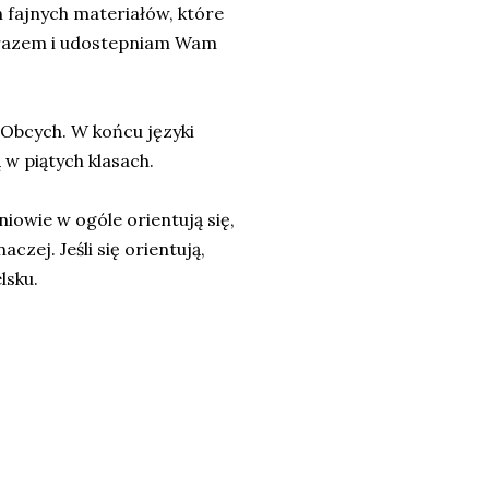
 fajnych materiałów, które
je razem i udostepniam Wam
Obcych. W końcu języki
 w piątych klasach.
iowie w ogóle orientują się,
aczej. Jeśli się orientują,
lsku.