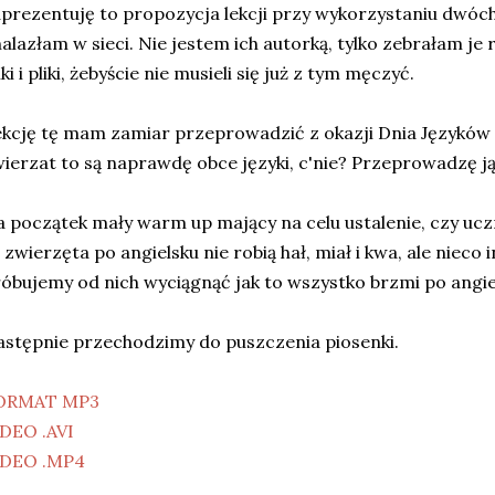
prezentuję to propozycja lekcji przy wykorzystaniu dwóch
alazłam w sieci. Nie jestem ich autorką, tylko zebrałam 
nki i pliki, żebyście nie musieli się już z tym męczyć.
kcję tę mam zamiar przeprowadzić z okazji Dnia Języków 
ierzat to są naprawdę obce języki, c'nie? Przeprowadzę ją
 początek mały warm up mający na celu ustalenie, czy uczn
 zwierzęta po angielsku nie robią hał, miał i kwa, ale nieco in
óbujemy od nich wyciągnąć jak to wszystko brzmi po angie
stępnie przechodzimy do puszczenia piosenki.
ORMAT MP3
DEO .AVI
IDEO .MP4