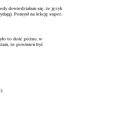
edy dowiedziałam się, że język
dają). Pomysł na lekcję super,
było to dość póżno, w
żam, że powinien być
:)