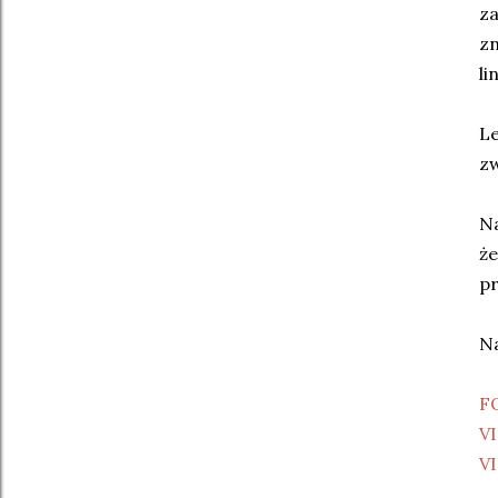
za
zn
li
Le
zw
Na
że
pr
Na
F
VI
V