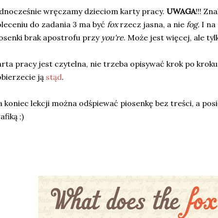
dnocześnie wręczamy dzieciom karty pracy.
UWAGA
!!! Z
leceniu do zadania 3 ma być
fox
rzecz jasna, a nie
fog.
I na
osenki brak apostrofu przy
you're
. Może jest więcej, ale ty
rta pracy jest czytelna, nie trzeba opisywać krok po kroku
bierzecie ją
stąd
.
 koniec lekcji można odśpiewać piosenkę bez treści, a posił
afiką ;)