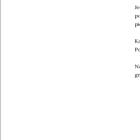
Je
po
pi
Ka
Po
Na
gr