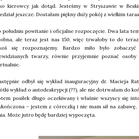
ako kierowcy jak dotąd. Jesteśmy w Stryszawie w Beski
edział jeszcze. Dostałam piękny duży pokój z wielkim tar
 południu powitanie i oficjalne rozpoczęcie. Dwa lata t
obna, ale teraz jest nas 150, więc trwałoby to do teraz
akoś się rozpoznajemy. Bardzo miło było zobaczyć
iewidzianych twarzy, równie przyjemnie poznać osoby 
rtualnie.
stępnie odbył się wykład inauguracyjny dr. Macieja Rat
ótki wykład o autodeskrypcji (??), ale nie dotrwałam do k
tem posiłek długo oczekiwany i właśnie wszyscy się inte
kończona - jestem z córeczką i nie mam sił na zabawę,
ia. Może jutro będę bardziej wypoczęta.