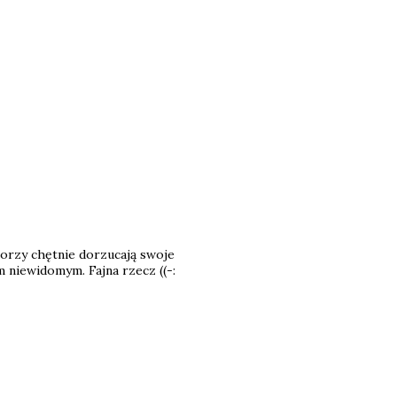
torzy chętnie dorzucają swoje
m niewidomym. Fajna rzecz ((-: