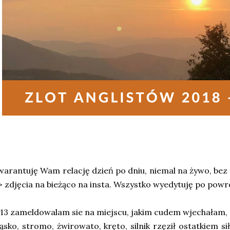
arantuję Wam relację dzień po dniu, niemal na żywo, bez e
 zdjęcia na bieżąco na insta. Wszystko wyedytuję po powr
13 zameldowalam sie na miejscu, jakim cudem wjechałam, 
sko, stromo, żwirowato, kręto, silnik rzęził ostatkiem s