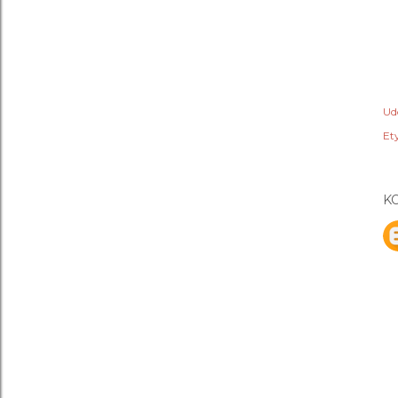
Ud
Ety
K