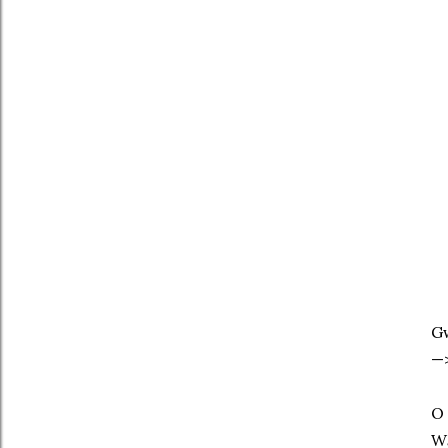
Gw
—>
O 
Wą