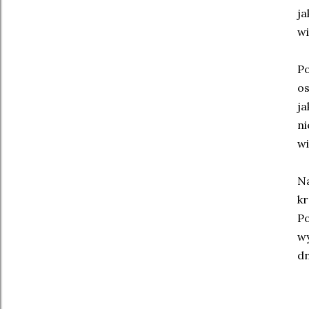
j
wi
Po
os
j
n
wi
Na
kr
Po
wy
dn