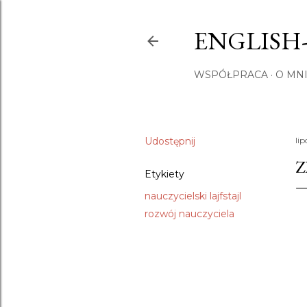
ENGLISH
WSPÓŁPRACA
O MNI
Udostępnij
lip
Z
Etykiety
nauczycielski lajfstajl
rozwój nauczyciela