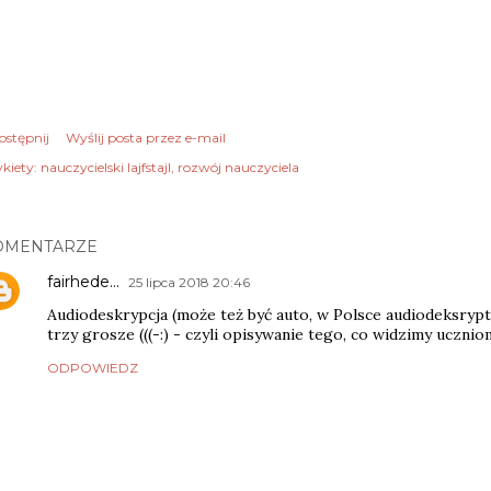
ostępnij
Wyślij posta przez e-mail
kiety:
nauczycielski lajfstajl
rozwój nauczyciela
OMENTARZE
fairhede...
25 lipca 2018 20:46
Audiodeskrypcja (może też być auto, w Polsce audiodeksryp
trzy grosze (((-:) - czyli opisywanie tego, co widzimy ucznio
ODPOWIEDZ