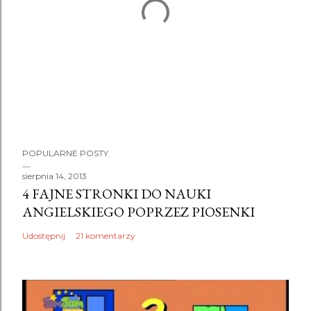
P
POPULARNE POSTY
r
z
sierpnia 14, 2013
4 FAJNE STRONKI DO NAUKI
e
ANGIELSKIEGO POPRZEZ PIOSENKI
ś
l
Udostępnij
21 komentarzy
i
j
k
o