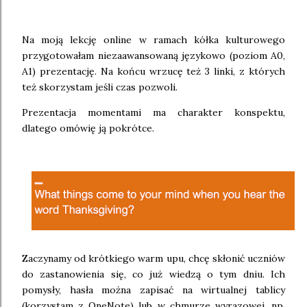
Na moją lekcję online w ramach kółka kulturowego
przygotowałam niezaawansowaną językowo (poziom A0,
A1) prezentację. Na końcu wrzucę też 3 linki, z których
też skorzystam jeśli czas pozwoli.
Prezentacja momentami ma charakter konspektu,
dlatego omówię ją pokrótce.
Zaczynamy od krótkiego warm upu, chcę skłonić uczniów
do zastanowienia się, co już wiedzą o tym dniu. Ich
pomysły, hasła można zapisać na wirtualnej tablicy
(korzystam z OneNote) lub w chmurze wyrazowej, np.