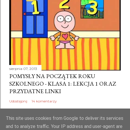
m
e
n
t
a
r
z
sierpnia 07, 2013
POMYSŁY NA POCZĄTEK ROKU
SZKOLNEGO - KLASA 1: LEKCJA 1 ORAZ
PRZYDATNE LINKI
Udostępnij
14 komentarzy
This site uses cookies from Google to deliver its services
and to analyze traffic. Your IP address and user-agent are