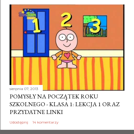
k
o
m
e
n
t
a
r
z
sierpnia 07, 2013
POMYSŁY NA POCZĄTEK ROKU
SZKOLNEGO - KLASA 1: LEKCJA 1 ORAZ
PRZYDATNE LINKI
Udostępnij
14 komentarzy