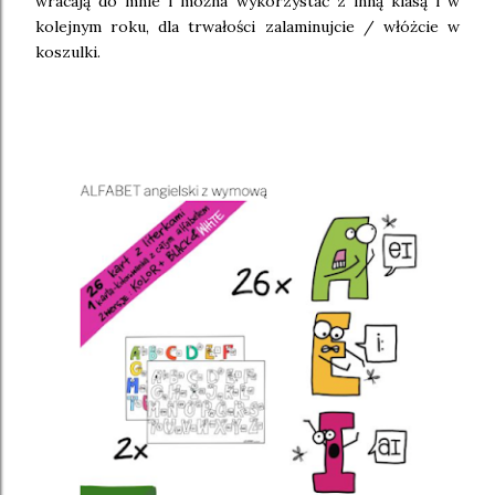
wracają do mnie i można wykorzystać z inną klasą i w
kolejnym roku, dla trwałości zalaminujcie / włóżcie w
koszulki.