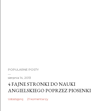
P
POPULARNE POSTY
r
z
sierpnia 14, 2013
4 FAJNE STRONKI DO NAUKI
e
ANGIELSKIEGO POPRZEZ PIOSENKI
ś
l
Udostępnij
21 komentarzy
i
j