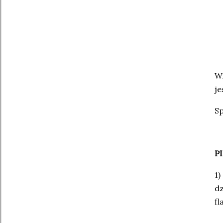
Wi
je
Sp
P
1)
dz
fl