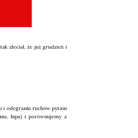
k zleciał, że już grudzień i
iu i odegraniu ruchów pytam
arms, hips) i porównujemy z