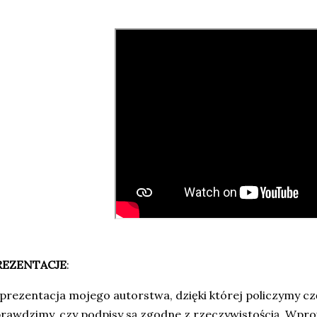
REZENTACJE
:
 prezentacja mojego autorstwa, dzięki której policzymy czę
rawdzimy, czy podpisy są zgodne z rzeczywistością. Wpr