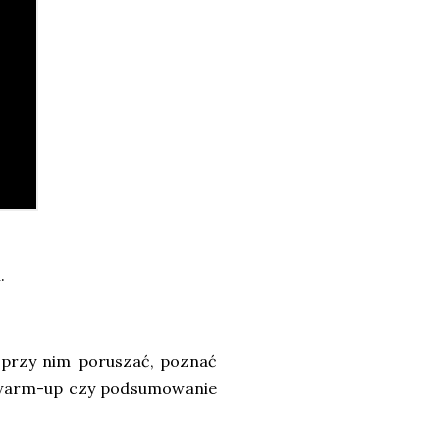
i.
ę przy nim poruszać, poznać
ko warm-up czy podsumowanie