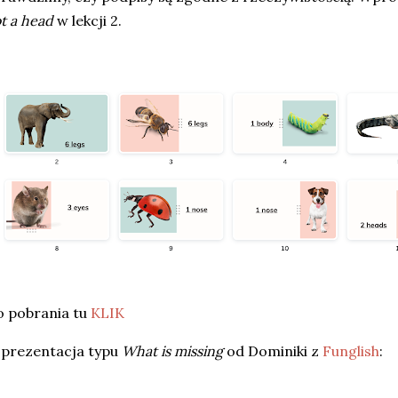
t a head
w lekcji 2.
 pobrania tu
KLIK
 prezentacja typu
What is missing
od Dominiki z
Funglish
: