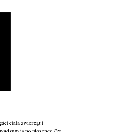
ści ciała zwierząt i
owadzam ją po piosence
I've