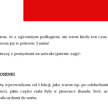
em, że z ogromnym poślizgiem, nie wiem kiedy ten czas ta
stem już w połowie 3 unitu!
ieszę z pomysłami na uatrakcyjnienie zajęć:
IOSENKI
:
 tę wprowadzam od 1 lekcji, jako warm-up, po odsłuchan
ieci, jakie części ciała były w piosence (hands, feet, 
ashcardami do unitu.