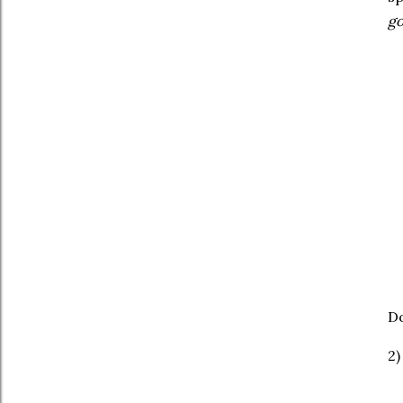
go
Do
2)