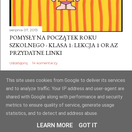
r
z
sierpnia 07, 2013
POMYSŁY NA POCZĄTEK ROKU
SZKOLNEGO - KLASA 1: LEKCJA 1 ORAZ
PRZYDATNE LINKI
Udostępnij
14 komentarzy
This site uses cookies from Google to deliver its services
and to analyze traffic. Your IP address and user-agent are
shared with Google along with performance and security
Obsługiwane przez usługę Blogger
metrics to ensure quality of service, generate usage
Copyright by Rubella. Wszelkie prawa zastrzeżone. Ikonki społecznościowe
statistics, and to detect and address abuse.
by DigitAm z Pngtree
LEARN MORE
GOT IT