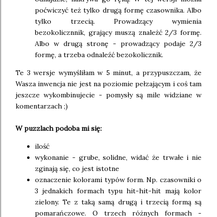
poćwiczyć też tylko drugą formę czasownika. Albo
tylko trzecią. Prowadzący wymienia
bezokolicznnik, grający muszą znależć 2/3 formę.
Albo w drugą stronę - prowadzący podaje 2/3
formę, a trzeba odnaleźć bezokolicznik.
Te 3 wersje wymyśliłam w 5 minut, a przypuszczam, że
Wasza inwencja nie jest na poziomie pełzającym i coś tam
jeszcze wykombinujecie - pomysły są mile widziane w
komentarzach ;)
W puzzlach podoba mi się:
ilość
wykonanie - grube, solidne, widać że trwałe i nie
zginają się, co jest istotne
oznaczenie kolorami typów form. Np. czasowniki o
3 jednakich formach typu hit-hit-hit mają kolor
zielony. Te z taką samą drugą i trzecią formą są
pomarańczowe. O trzech różnych formach -