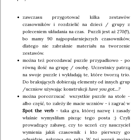
zawczasu przygotować kilka zestawów
czasowników i rozdzielić na dzieci / grupy z
poleceniem układania na czas. Puzzli jest aż 270(!!),
bo mamy 90 najpopularniejszych czasowników,
dlatego nie zabraknie materiału na tworzenie
zestawów.
można też porozdawać puzzle przypadkowo - po
równą ilość na grupę / osobę. Uczestnicy patrzą
na swoje puzzle i wykładają te, które tworzą trio.
Do brakujących dobierają elementy od innych grup
/uczniow używając konstrukcji
have you got....?
można porozrzucać wszystkie puzzle na stole -
albo część, to zależy ile macie uczniów - i zagrać w
Spot the verb
- taka gra, której nazwę i zasady
właśnie wymysliłam pisząc tego posta ;) Czyli
prowadzący zabawę, czy to uczeń czy nauczyciel
wymienia jakiś czasownik i kto pierwszy go
odnajdzie, nakrywa go ręką. W tej wersji można