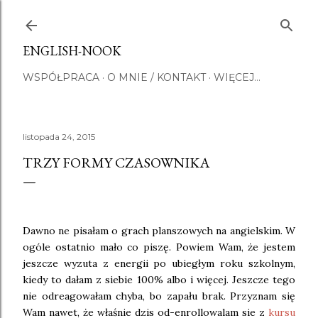
Przejdź do głównej zawartości
ENGLISH-NOOK
WSPÓŁPRACA
O MNIE / KONTAKT
WIĘCEJ…
listopada 24, 2015
TRZY FORMY CZASOWNIKA
Dawno ne pisałam o grach planszowych na angielskim. W
ogóle ostatnio mało co piszę. Powiem Wam, że jestem
jeszcze wyzuta z energii po ubiegłym roku szkolnym,
kiedy to dałam z siebie 100% albo i więcej. Jeszcze tego
nie odreagowałam chyba, bo zapału brak. Przyznam się
Wam nawet, że właśnie dzis od-enrollowalam sie z
kursu