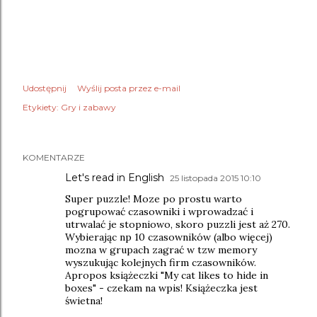
Udostępnij
Wyślij posta przez e-mail
Etykiety:
Gry i zabawy
KOMENTARZE
Let's read in English
25 listopada 2015 10:10
Super puzzle! Moze po prostu warto
pogrupować czasowniki i wprowadzać i
utrwalać je stopniowo, skoro puzzli jest aż 270.
Wybierając np 10 czasowników (albo więcej)
mozna w grupach zagrać w tzw memory
wyszukując kolejnych firm czasowników.
Apropos książeczki "My cat likes to hide in
boxes" - czekam na wpis! Książeczka jest
świetna!