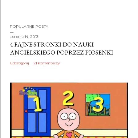
P
POPULARNE POSTY
r
z
sierpnia 14, 2013
4 FAJNE STRONKI DO NAUKI
e
ANGIELSKIEGO POPRZEZ PIOSENKI
ś
l
Udostępnij
21 komentarzy
i
j
k
o
m
e
n
t
a