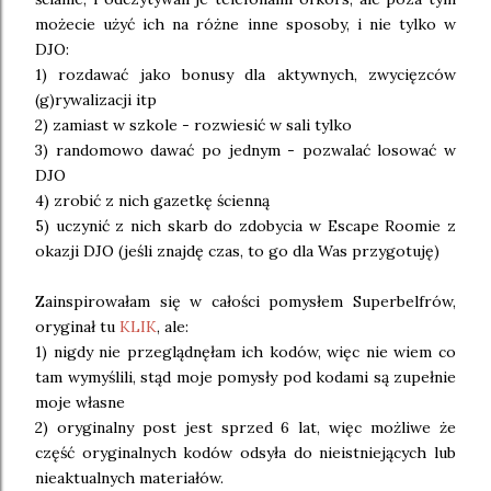
możecie użyć ich na różne inne sposoby, i nie tylko w
DJO:
1) rozdawać jako bonusy dla aktywnych, zwycięzców
(g)rywalizacji itp
2) zamiast w szkole - rozwiesić w sali tylko
3) randomowo dawać po jednym - pozwalać losować w
DJO
4) zrobić z nich gazetkę ścienną
5) uczynić z nich skarb do zdobycia w Escape Roomie z
okazji DJO (jeśli znajdę czas, to go dla Was przygotuję)
Zainspirowałam się w całości pomysłem Superbelfrów,
oryginał tu
KLIK
, ale:
1) nigdy nie przeglądnęłam ich kodów, więc nie wiem co
tam wymyślili, stąd moje pomysły pod kodami są zupełnie
moje własne
2) oryginalny post jest sprzed 6 lat, więc możliwe że
część oryginalnych kodów odsyła do nieistniejących lub
nieaktualnych materiałów.