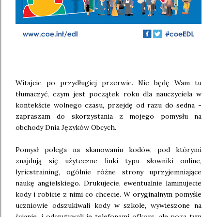
Witajcie po przydługiej przerwie. Nie będę Wam tu
tłumaczyć, czym jest początek roku dla nauczyciela w
kontekście wolnego czasu, przejdę od razu do sedna -
zapraszam do skorzystania z mojego pomysłu na
obchody Dnia Języków Obcych.
Pomysł polega na skanowaniu kodów, pod którymi
znajdują się użyteczne linki typu słowniki online,
lyricstraining, ogólnie różne strony uprzyjemniające
naukę angielskiego. Drukujecie, ewentualnie laminujecie
kody i robicie z nimi co chcecie. W oryginalnym pomyśle
uczniowie odszukiwali kody w szkole, wywieszone na
ścianie, i odczytywali je telefonami ofkors, ale poza tym