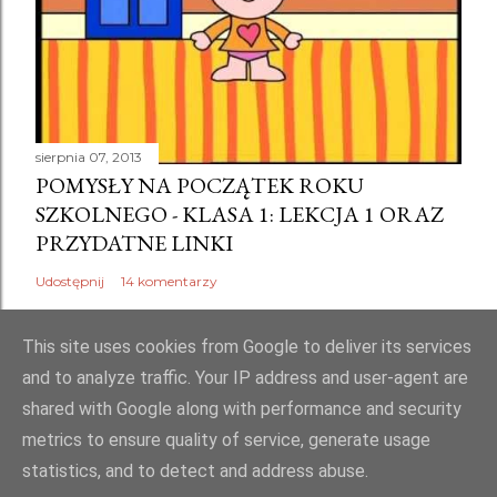
a
r
z
sierpnia 07, 2013
POMYSŁY NA POCZĄTEK ROKU
SZKOLNEGO - KLASA 1: LEKCJA 1 ORAZ
PRZYDATNE LINKI
Udostępnij
14 komentarzy
This site uses cookies from Google to deliver its services
and to analyze traffic. Your IP address and user-agent are
shared with Google along with performance and security
Obsługiwane przez usługę Blogger
metrics to ensure quality of service, generate usage
Copyright by Rubella. Wszelkie prawa zastrzeżone. Ikonki społecznościowe
statistics, and to detect and address abuse.
by DigitAm z Pngtree