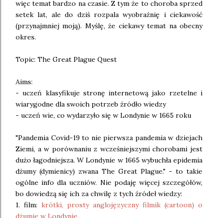
więc temat bardzo na czasie. Z tym że to choroba sprzed
setek lat, ale do dziś rozpala wyobraźnię i ciekawość
(przynajmniej moją). Myślę, że ciekawy temat na obecny
okres.
Topic: The Great Plague Quest
Aims:
- uczeń klasyfikuje stronę internetową jako rzetelne i
wiarygodne dla swoich potrzeb źródło wiedzy
- uczeń wie, co wydarzyło się w Londynie w 1665 roku
"Pandemia Covid-19 to nie pierwsza pandemia w dziejach
Ziemi, a w porównaniu z wcześniejszymi chorobami jest
dużo łagodniejsza. W Londynie w 1665 wybuchła epidemia
dżumy (dymienicy) zwana The Great Plague." - to takie
ogólne info dla uczniów. Nie podaję więcej szczegółów,
bo dowiedzą się ich za chwilę z tych źródeł wiedzy:
1. film:
krótki, prosty anglojęzyczny filmik (cartoon) o
dżumie w Londynie