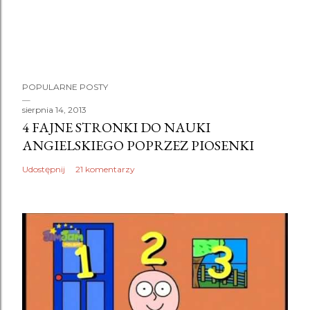
P
POPULARNE POSTY
r
z
sierpnia 14, 2013
4 FAJNE STRONKI DO NAUKI
e
ANGIELSKIEGO POPRZEZ PIOSENKI
ś
l
Udostępnij
21 komentarzy
i
j
k
o
m
e
n
t