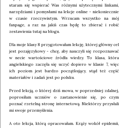
staram się wspierać Was różnymi użytecznymi linkami,
narzędziami i pomysłami na lekcje online - niekoniecznie
w czasie rzeczywistym. Wrzucam wszystko na mój
fanpage, a raz na jakiś czas będę to zbierać i robić
zestawienia tutaj na blogu.
Dla moje klasy 8 przygotowałam lekcję, której główny cel
jest pozajęzykowy - chcę, aby nauczyli się rozpoznawać
w necie wartościowe źródła wiedzy. To klasa, która
angielskiego zaczęła się uczyć dopiero w klasie 7, więc
ich poziom jest bardzo początkujący, stąd też część
materiałów i zadań jest po polsku.
Przed lekcją, o której dziś mowa, w poprzedniej zdalnej,
poprosiłam uczniów o zastanowienie się, po czym
poznać rzetelną stronę internetową. Niektórzy przysłali
mi swoje przemyślenia.
A oto lekcja, którą opracowałam. Krąży wokół epidemii,