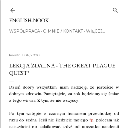
Przejdź do głównej zawartości
ENGLISH-NOOK
WSPÓŁPRACA
O MNIE / KONTAKT
WIĘCEJ…
kwietnia 06, 2020
LEKCJA ZDALNA - THE GREAT PLAGUE
QUEST*
Dzień dobry wszystkim, mam nadzieję, że jesteście w
dobrym zdrowiu. Pamiętajcie, za rok będziemy się śmiać
z tego wirusa. Z tym, że nie wszyscy.
Po tym wstępie z czarnym humorem przechodzę od
razu do sedna. Jeśli nie śledzicie mojego
fp
, polecam jak
najszybciej go zalajkować, gdyż od początku pandemii