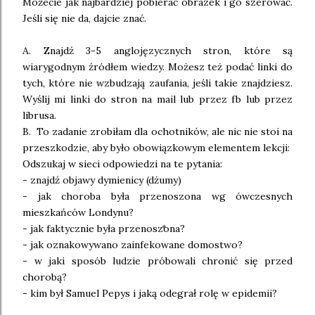
Możecie jak najbardziej pobierać obrazek i go szerować.
Jeśli się nie da, dajcie znać.
A. Znajdź 3-5 anglojęzycznych stron, które są
wiarygodnym źródłem wiedzy. Możesz też podać linki do
tych, które nie wzbudzają zaufania, jeśli takie znajdziesz.
Wyślij mi linki do stron na mail lub przez fb lub przez
librusa.
B. To zadanie zrobiłam dla ochotników, ale nic nie stoi na
przeszkodzie, aby było obowiązkowym elementem lekcji:
Odszukaj w sieci odpowiedzi na te pytania:
- znajdź objawy dymienicy (dżumy)
- jak choroba była przenoszona wg ówczesnych
mieszkańców Londynu?
- jak faktycznie była przenoszona?
- jak oznakowywano zainfekowane domostwo?
- w jaki sposób ludzie próbowali chronić się przed
chorobą?
- kim był Samuel Pepys i jaką odegrał rolę w epidemii?